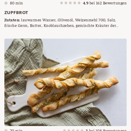
80 min
4.9
bei
162
Bewertungen
ZUPFBROT
Zutaten:
lauwarmes Wasser, Olivenöl, Weizenmehl 700, Salz,
frische Germ, Butter, Knoblauchzehen, gemischte Kräuter der
Saison ( Liebstöckel, Basilikum, Oregano, Petersilie), Salz, Pfeffer
70 min
5
bei
108
Bewertungen