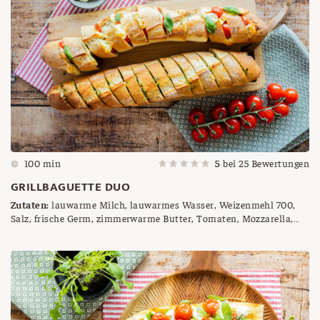
100 min
5
bei
25
Bewertungen
GRILLBAGUETTE DUO
Zutaten:
lauwarme Milch, lauwarmes Wasser, Weizenmehl 700,
Salz, frische Germ, zimmerwarme Butter, Tomaten, Mozzarella,
Basilikum, Kräuter der Saison (Liebstöckel, Basilikum, Oregano,
Petersilie...), Knoblauchzehe