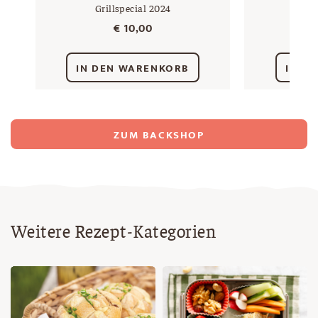
Grillspecial 2024
€
10,00
IN DEN WARENKORB
IN D
ZUM BACKSHOP
Weitere Rezept-Kategorien