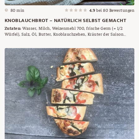
80 min
4.9
bei
80
Bewertungen
KNOBLAUCHBROT – NATÜRLICH SELBST GEMACHT
Zutaten:
Wasser, Milch, Weizenmehl 700, frische Germ (= 1/2
Würfel), Salz, Öl, Butter, Knoblauchzehen, Kräuter der Saison
(Liebstöckel, Basilikum, Oregano, Petersilie...), Salz, Pfeffer