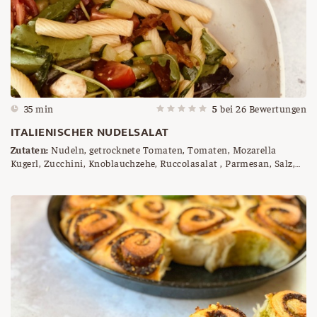
35 min
5
bei
26
Bewertungen
ITALIENISCHER NUDELSALAT
Zutaten:
Nudeln, getrocknete Tomaten, Tomaten, Mozarella
Kugerl, Zucchini, Knoblauchzehe, Ruccolasalat , Parmesan, Salz,
Pfeffer, Olivenöl, Crema di Balsamico