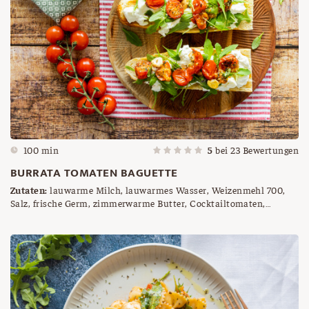
100 min
5
bei
23
Bewertungen
BURRATA TOMATEN BAGUETTE
Zutaten:
lauwarme Milch, lauwarmes Wasser, Weizenmehl 700,
Salz, frische Germ, zimmerwarme Butter, Cocktailtomaten,
Olivenöl, Salz, Pfeffer, Knoblauchzehen, Basilikum, italienische
Kräuter, Oilvenöl, Burrata, Rucola, geschmorte Tomaten