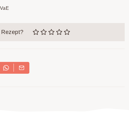
3VaE
m Rezept?