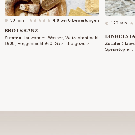
90 min
4.8
bei
6
Bewertungen
120 min
BROTKRANZ
DINKELST
Zutaten:
lauwarmes Wasser, Weizenbrotmehl
1600, Roggenmehl 960, Salz, Brotgewürz,
Zutaten:
lauw
frische Germ, Frischkäse, Schinken, in Würfel
Speisetopfen, 
oder Scheiben geschnitten, Käse, in dünne
Dinkelflocken,
Scheiben geschnitten
Dinkelflocken