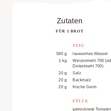
Zutaten
FÜR 1 BROT
TEIG
580 g
lauwarmes Wasser
1 kg
Weizenmehl 700 (od
Dinkelmehl 700)
20 g
Salz
20 g
Backmalz
20 g
frische Germ
FÜLLE
getrocknete Tomate