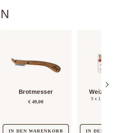
IN
Brotmesser
Weizenmehl 7
3 x 1 kg | Ottingmüh
€
49,00
€
6,50
IN DEN WARENKORB
IN DEN WARENK