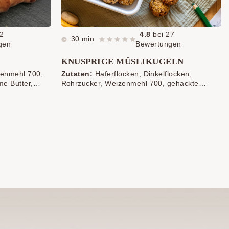
2
4.8
bei
27
30 min
gen
Bewertungen
KNUSPRIGE MÜSLIKUGELN
zenmehl 700,
Zutaten:
Haferflocken, Dinkelflocken,
me Butter,
Rohrzucker, Weizenmehl 700, gehackte
rjoghurt (auch
Mandeln, Sesam, zimmerwarme Butter,
und Milch zum
Honig, Eier, Schokoflocken