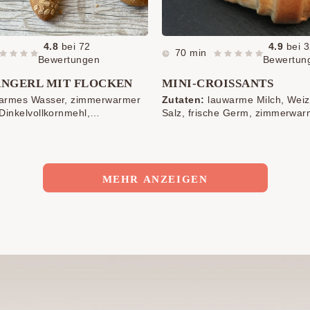
4.8
bei
72
4.9
bei
3
70 min
Bewertungen
Bewertun
ANGERL MIT FLOCKEN
MINI-CROISSANTS
armes Wasser, zimmerwarmer
Zutaten:
lauwarme Milch, Wei
Dinkelvollkornmehl,
Salz, frische Germ, zimmerwar
 Salz, frische Germ,
Zucker, Ei, zimmerwarmes Natu
Vanillejoghurt ist möglich), Ei 
Bestreichen
MEHR ANZEIGEN