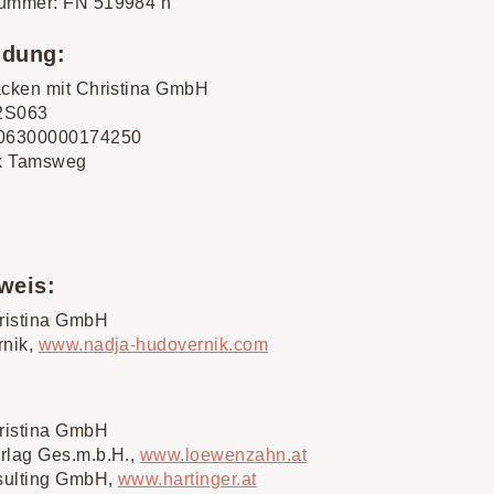
ummer: FN 519984 h
ndung:
cken mit Christina GmbH
2S063
06300000174250
nk Tamsweg
weis:
ristina GmbH
rnik,
www.nadja-hudovernik.com
ristina GmbH
lag Ges.m.b.H.,
www.loewenzahn.at
sulting GmbH,
www.hartinger.at