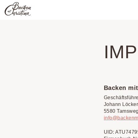
Zum
Inhalt
springen
IM
Backen mi
Geschäftsführe
Johann Löcker
5580 Tamswe
info@backenmit
UID: ATU7479