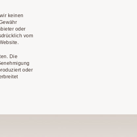
 wir keinen
e Gewähr
nbieter oder
usdrücklich vom
 Website.
ten. Die
e Genehmigung
produziert oder
rbreitet