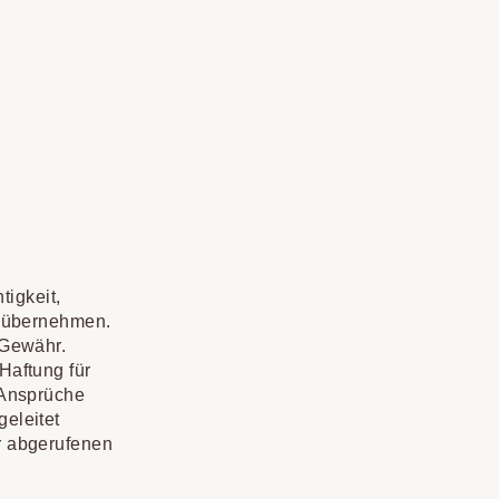
tigkeit,
r übernehmen.
 Gewähr.
Haftung für
 Ansprüche
eleitet
r abgerufenen