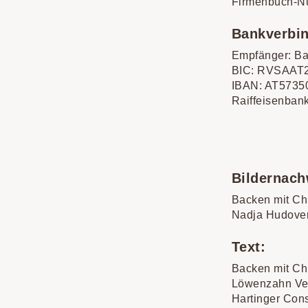
Firmenbuch-N
Bankverbi
Empfänger: Ba
BIC: RVSAAT
IBAN: AT5735
Raiffeisenba
Bildernach
Backen mit Ch
Nadja Hudove
Text:
Backen mit Ch
Löwenzahn Ver
Hartinger Con