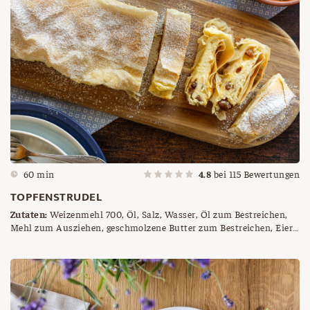
60 min
4.8
bei
115
Bewertungen
TOPFENSTRUDEL
Zutaten:
Weizenmehl 700, Öl, Salz, Wasser, Öl zum Bestreichen,
Mehl zum Ausziehen, geschmolzene Butter zum Bestreichen, Eier,
Topfen, Staubzucker, Vanillezucker, weiche Butter, Saft einer
halben Zitrone, Rosinen nach Wunsch, Rum nach Wunsch