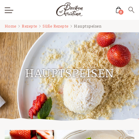
0
Zum
Home
Rezepte
Süße Rezepte
Hauptspeisen
Inhalt
springen
HAUPTSPEISEN