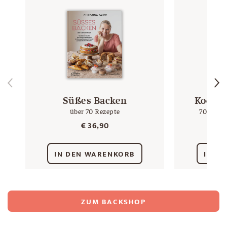
Süßes Backen
Kochen
über 70 Rezepte
70 Rezep
€
36,90
IN DEN WARENKORB
IN D
ZUM BACKSHOP