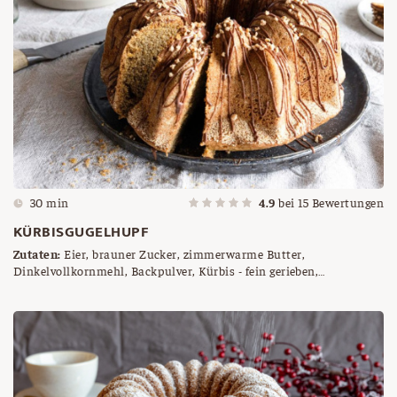
30 min
4.9
bei
15
Bewertungen
KÜRBISGUGELHUPF
Zutaten:
Eier, brauner Zucker, zimmerwarme Butter,
Dinkelvollkornmehl, Backpulver, Kürbis - fein gerieben,
Schokolade, Krokant nach Belieben, weiche Butter, Brösel