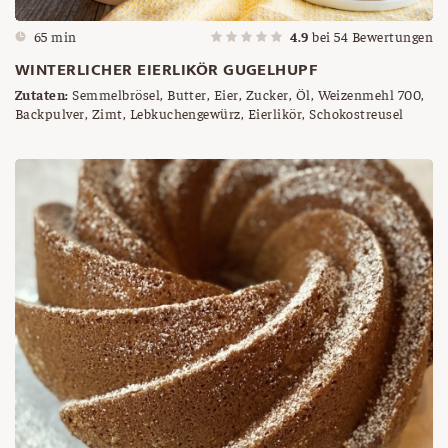
65 min
4.9
bei
54
Bewertungen
WINTERLICHER EIERLIKÖR GUGELHUPF
Zutaten:
Semmelbrösel, Butter, Eier, Zucker, Öl, Weizenmehl 700,
Backpulver, Zimt, Lebkuchengewürz, Eierlikör, Schokostreusel