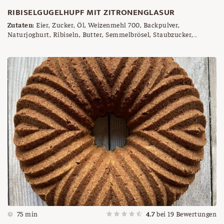
RIBISELGUGELHUPF MIT ZITRONENGLASUR
Zutaten:
Eier, Zucker, Öl, Weizenmehl 700, Backpulver,
Naturjoghurt, Ribiseln, Butter, Semmelbrösel, Staubzucker,
Zitrone (Saft)
75 min
4.7
bei
19
Bewertungen