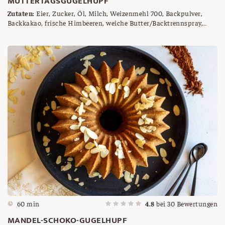
MUTTERTAGSGUGELHUPF
Zutaten:
Eier, Zucker, Öl, Milch, Weizenmehl 700, Backpulver,
Backkakao, frische Himbeeren, weiche Butter/Backtrennspray,
Brösel, Himbeer Kuvertüre, Streusel
60 min
4.8
bei
30
Bewertungen
MANDEL-SCHOKO-GUGELHUPF