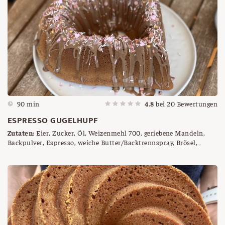
90 min
4.8
bei
20
Bewertungen
ESPRESSO GUGELHUPF
Zutaten:
Eier, Zucker, Öl, Weizenmehl 700, geriebene Mandeln,
Backpulver, Espresso, weiche Butter/Backtrennspray, Brösel,
Kaffee Kuvertüre, Streusel