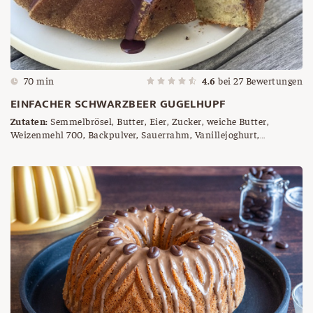
70 min
4.6
bei
27
Bewertungen
EINFACHER SCHWARZBEER GUGELHUPF
Zutaten:
Semmelbrösel, Butter, Eier, Zucker, weiche Butter,
Weizenmehl 700, Backpulver, Sauerrahm, Vanillejoghurt,
Schwarzbeeren (tiefgefroren), Waldbeer Kuvertüre, frische
Heidelbeeren