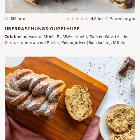
155 min
4.5
bei
41
Bewertungen
ÜBERRASCHUNGS-GUGELHUPF
Zutaten:
lauwarme Milch, Ei, Weizenmehl, Zucker, Salz, frische
Germ, zimmerwarme Butter, Kakaopulver (Backkakao), Milch,
Nougatcreme zum Bestreichen