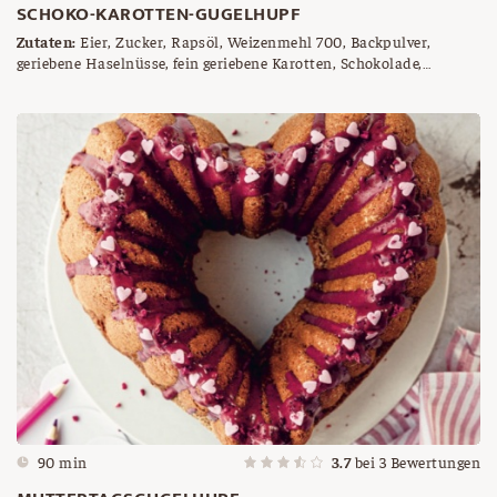
SCHOKO-KAROTTEN-GUGELHUPF
Zutaten:
Eier, Zucker, Rapsöl, Weizenmehl 700, Backpulver,
geriebene Haselnüsse, fein geriebene Karotten, Schokolade,
Semmelbrösel, Butter
90 min
3.7
bei
3
Bewertungen