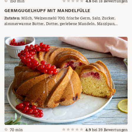
150 min
4.8
bei
18
Bewertungen
GERMGUGELHUPF MIT MANDELFÜLLE
Zutaten:
Milch, Weizenmehl 700, frische Germ, Salz, Zucker,
zimmerwarme Butter, Dotter, geriebene Mandeln, Marzipan,
flüssiges Schlagobers, Schokoflocken, Butter für die Form
70 min
4.9
bei
39
Bewertungen