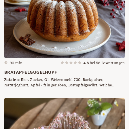
90 min
4.8
bei
56
Bewertungen
BRATAPFELGUGELHUPF
Zutaten:
Eier, Zucker, Öl, Weizenmehl 700, Backpulver,
Naturjoghurt, Apfel - fein gerieben, Bratapfelgewürz, weiche
Butter, Brösel