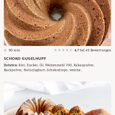
90 min
4.7
bei
49
Bewertungen
SCHOKO GUGELHUPF
Zutaten:
Eier, Zucker, Öl, Weizenmehl 700, Kakaopulver,
Backpulver, Naturjoghurt, Schokodrops, weiche
Butter/Backtrennspray, Brösel