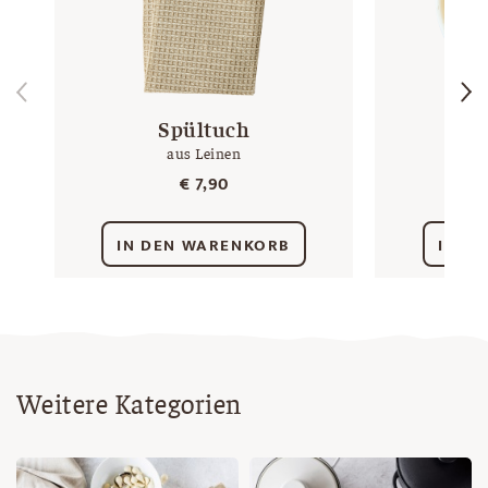
Spültuch
Gä
aus Leinen
mi
€
7,90
IN DEN WARENKORB
IN D
Weitere Kategorien