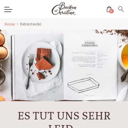
0
Zum
Home
Fehlerteufel
Inhalt
springen
ES TUT UNS SEHR
LEID...