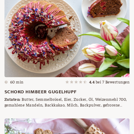
60 min
4.4
bei
7
Bewertungen
SCHOKO HIMBEER GUGELHUPF
Zutaten:
Butter, Semmelbrösel, Eier, Zucker, Öl, Weizenmehl 700,
gemahlene Mandeln, Backkakao, Milch, Backpulver, gefrorene
Himbeeren, Himbeer Kuvertüre, getrocknete Blüten