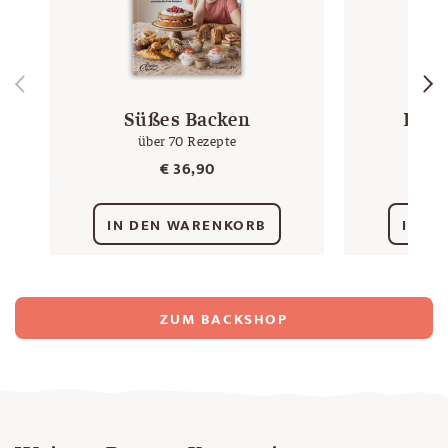
Süßes Backen
Lieb
über 70 Rezepte
€
36,90
IN DEN WARENKORB
IN D
ZUM BACKSHOP