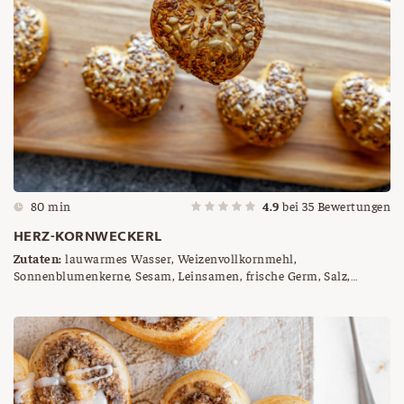
80 min
4.9
bei
35
Bewertungen
HERZ-KORNWECKERL
Zutaten:
lauwarmes Wasser, Weizenvollkornmehl,
Sonnenblumenkerne, Sesam, Leinsamen, frische Germ, Salz,
Backmalz, Körndl Mix