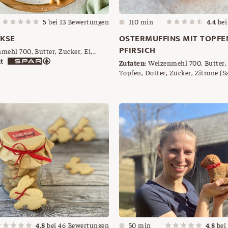
5
bei
13
Bewertungen
110 min
4.4
be
KSE
OSTERMUFFINS MIT TOPFE
PFIRSICH
ehl 700, Butter, Zucker, Ei,
Staubzucker, Kokosette zum
t
Zutaten:
Weizenmehl 700, Butter, Zucker, Ei
techer in Schafform
Topfen, Dotter, Zucker, Zitrone (Sa
Pfirsichhälften
4.8
bei
46
Bewertungen
50 min
4.8
bei