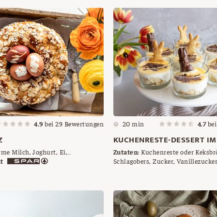
4.9
bei
29
Bewertungen
20 min
4.7
be
Z
KUCHENRESTE-DESSERT IM
me Milch, Joghurt, Ei,
Zutaten:
Kuchenreste oder Keksbrö
 Germ, Salz, Zucker,
t
Schlagobers, Zucker, Vanillezucker,
tter, Hagelzucker,
Schoko-Osterhasen oder Osterhas
n, Butter zum Einfetten
Schokoraspel