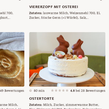
VIERERZOPF MIT OSTEREI
Zutaten:
lauwarme Milch, Weizenmehl 700, Ei,
Zucker, frische Germ (=1 Würfel), Salz,
Augen, Butter,
zimmerwarme Butter, Ei zum Bestreichen,
Hagelzucker, halbe Eierschale als Platzhalter
49
Bewertungen
80 min
4.8
bei
28
Bewertungen
OSTERTORTE
arme Milch,
Zutaten:
Milch, Zucker, zimmerwarme Butter,