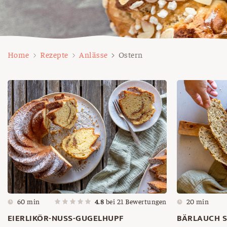
Home
Rezepte
Anlässe
Ostern
60 min
4.8
bei
21
Bewertungen
20 min
EIERLIKÖR-NUSS-GUGELHUPF
BÄRLAUCH 