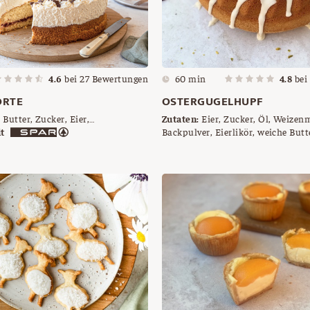
4.6
bei
27
Bewertungen
60 min
4.8
bei
ORTE
OSTERGUGELHUPF
Butter, Zucker, Eier,
Zutaten:
Eier, Zucker, Öl, Weizen
abgezogene, gemahlene Mandeln,
t
Backpulver, Eierlikör, weiche Butt
 Backpulver, Eierlikör,
Semmelbrösel, Staubzucker, Natur
e, Schlagobers, Sahnesteif,
Pistazien, Schokoladeeier
pelte Schokolade