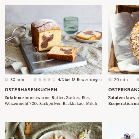
80 min
4.2
bei
18
Bewertungen
20 min
OSTERHASENKUCHEN
OSTERKRAN
Zutaten:
zimmerwarme Butter, Zucker, Eier,
Zutaten:
lauwar
Weizenmehl 700, Backpulver, Backkakao, Milch
Dinkelmehl 700,
Kooperation mi
zimmerwarme Bu
Mandelblättche