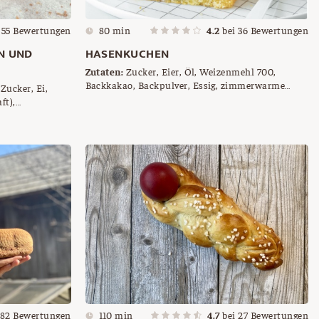
i
55
Bewertungen
80 min
4.2
bei
36
Bewertungen
N UND
HASENKUCHEN
Zutaten:
Zucker, Eier, Öl, Weizenmehl 700,
Backkakao, Backpulver, Essig, zimmerwarme
,
Butter, Milch
ft),
82
Bewertungen
110 min
4.7
bei
27
Bewertungen