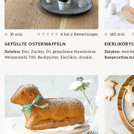
35 min
5
bei
6
Bewertungen
180 min
GEFÜLLTE OSTERWAFFELN
EIERLIKÖRT
Zutaten:
Eier, Zucker, Öl, gemahlene Haselnüsse,
Zutaten:
weiche 
Weizenmehl 700, Backpulver, Eierlikör, dunkle
Vanillezucker, 
Kooperation mi
Schokolade, Streusel, Mürbteigkekse
Weizenmehl 700,
Ribiselmarmelad
Gelatine, geras