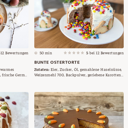
312
Bewertungen
50 min
5
bei
12
Bewertungen
BUNTE OSTERTORTE
rwarmes
Zutaten:
Eier, Zucker, Öl, gemahlene Haselnüsse,
, frische Germ
Weizenmehl 700, Backpulver, geriebene Karotten,
warme Butter,
Milch, Mascarpone, Topfen, Vanillezucker,
Zitrone (Saft), Mürbteigkekse, Smarties