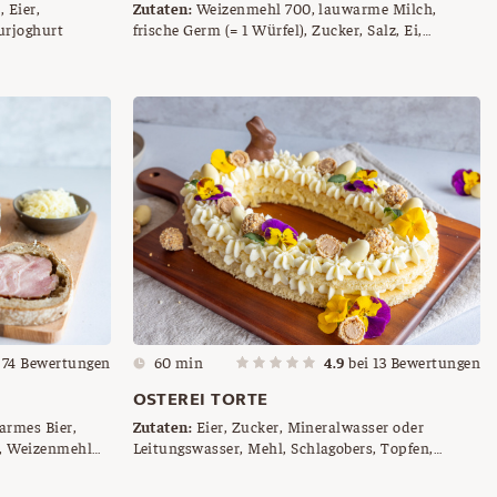
Zutaten:
Weizenmehl 700, lauwarme Milch,
urjoghurt
frische Germ (= 1 Würfel), Zucker, Salz, Ei,
zimmerwarme Butter, Milch, geriebene Nüsse,
Staubzucker, Naturjoghurt, Zitronensaft
i
74
Bewertungen
60 min
4.9
bei
13
Bewertungen
OSTEREI TORTE
rmes Bier,
Zutaten:
Eier, Zucker, Mineralwasser oder
, Weizenmehl
Leitungswasser, Mehl, Schlagobers, Topfen,
inken
Sahnesteif, Saft einer Zitrone, Schoko-Osterhasen,
Schokoeier, Blumen