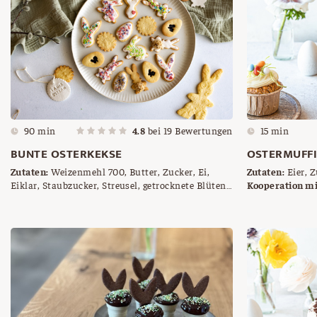
90 min
4.8
bei
19
Bewertungen
15 min
BUNTE OSTERKEKSE
OSTERMUFF
Zutaten:
Weizenmehl 700, Butter, Zucker, Ei,
Zutaten:
Eier, Z
Eiklar, Staubzucker, Streusel, getrocknete Blüten,
Mehl, Mandeln, 
Kooperation mi
Marmelade nach Wunsch
zimmerwarme But
Esspapier in G