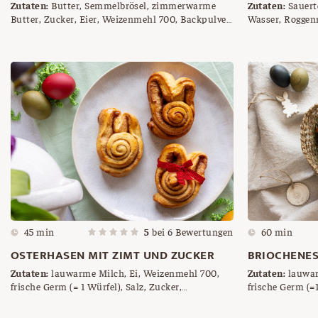
Zutaten:
Butter, Semmelbrösel, zimmerwarme
Zutaten:
Sauert
Butter, Zucker, Eier, Weizenmehl 700, Backpulver,
Wasser, Roggenm
Eierlikör, Milch, geriebene Mandeln, Zimt-Zucker-
Dinkelmehl 700,
Mischung
Bärlauch
45 min
5
bei
6
Bewertungen
60 min
OSTERHASEN MIT ZIMT UND ZUCKER
BRIOCHENES
Zutaten:
lauwarme Milch, Ei, Weizenmehl 700,
Zutaten:
lauwar
frische Germ (= 1 Würfel), Salz, Zucker,
frische Germ (=1
zimmerwarme Butter, Zimt-Zucker Mischung
Butter, Hagelzu