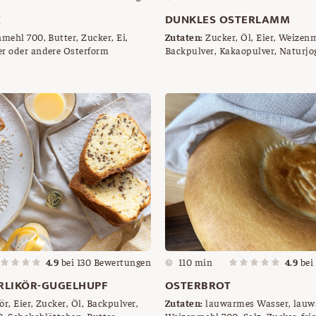
E
DUNKLES OSTERLAMM
ehl 700, Butter, Zucker, Ei,
Zutaten:
Zucker, Öl, Eier, Weizenmehl 700,
r oder andere Osterform
Backpulver, Kakaopulver, Naturjoghurt,
Pinienkerne oder Rosinen für die 
Brösel
4.9
bei
130
Bewertungen
110 min
4.9
bei
RLIKÖR-GUGELHUPF
OSTERBROT
ör, Eier, Zucker, Öl, Backpulver,
Zutaten:
lauwarmes Wasser, lauw