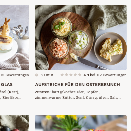
i
15
Bewertungen
50 min
4.9
bei
112
Bewertungen
 GLAS
AUFSTRICHE FÜR DEN OSTERBRUNCH
sel (Rest),
Zutaten:
hartgekochte Eier, Topfen,
 Eierlikör,
zimmerwarme Butter, Senf, Currypulver, Salz,
enkekse,
Pfeffer, frischer Schnittlauch, Frischkäse,
Frühlingskräuter (Bärlauch, Schnittlauch,
Petersilie, Basilikum), Salz, Pfeffer, Paprika rot,
Essiggurkerl, Paprikapulver