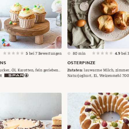
5
bei
7
Bewertungen
80 min
4.9
bei
INS
OSTERPINZE
ucker, Öl, Karotten, fein gerieben,
Zutaten:
lauwarme Milch, zimme
Backpulver, Zimt, Staubzucker,
t
Naturjoghurt, Ei, Weizenmehl 700
ter, Frischkäse, Zuckereier ,
(=1 Würfel), Salz, Zucker, zimmer
rasform
Ei-Milch-Gemisch