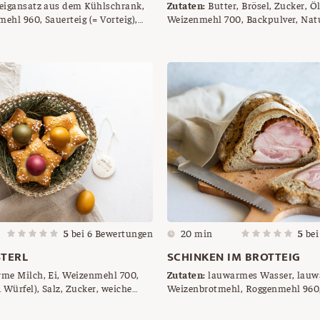
eigansatz aus dem Kühlschrank,
Zutaten:
Butter, Brösel, Zucker, Öl, Eier,
ehl 960, Sauerteig (= Vorteig),
Weizenmehl 700, Backpulver, Nat
 Dinkelvollkornmehl, Salz,
5
bei
6
Bewertungen
20 min
5
be
TERL
SCHINKEN IM BROTTEIG
me Milch, Ei, Weizenmehl 700,
Zutaten:
lauwarmes Wasser, lauwa
 Würfel), Salz, Zucker, weiche
Weizenbrotmehl, Roggenmehl 960
cker
700, Brotgewürz, Salz, Germ, Sch