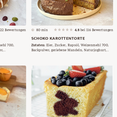
22
Bewertungen
80 min
4.8
bei
116
Bewertungen
SCHOKO KAROTTENTORTE
mehl 700,
Zutaten:
Eier, Zucker, Rapsöl, Weizenmehl 700,
er,
Backpulver, geriebene Mandeln, Naturjoghurt,
joghurt,
fein gerieben Karotten, Ribiselmarmelade,
Schokolade, Kokosfett