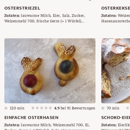
OSTERSTRIEZEL
OSTERKEKS
Zutaten:
lauwarme Milch, Eier, Salz, Zucker,
Zutaten:
Weizenm
Weizenmehl 700, frische Germ (= 1 Würfel),
Hasenaussteche
zimmerwarme Butter, Ei zum Bestreichen,
Hagelzucke zum Bestreuen
120 min
4.9
bei
91
Bewertungen
70 min
EINFACHE OSTERHASEN
SCHOKO-EIE
Zutaten:
lauwarme Milch, Weizenmehl 700, Ei,
Zutaten:
Eierlik