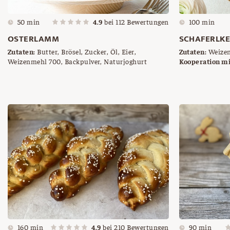
50 min
4.9
bei
112
Bewertungen
100 min
OSTERLAMM
SCHAFERLKE
Zutaten:
Butter, Brösel, Zucker, Öl, Eier,
Zutaten:
Weizenm
Weizenmehl 700, Backpulver, Naturjoghurt
Naturjoghurt, 
Kooperation mi
Bestreuen, Auss
160 min
4.9
bei
210
Bewertungen
90 min