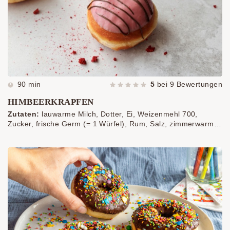
90 min
5
bei
9
Bewertungen
HIMBEERKRAPFEN
Zutaten:
lauwarme Milch, Dotter, Ei, Weizenmehl 700,
Zucker, frische Germ (= 1 Würfel), Rum, Salz, zimmerwarme
Butter, Öl oder Butterschmalz zum Backen,
Himbeermarmelade, fein passiert, rosarote
Himbeerschokolade, dunkle Schokolade