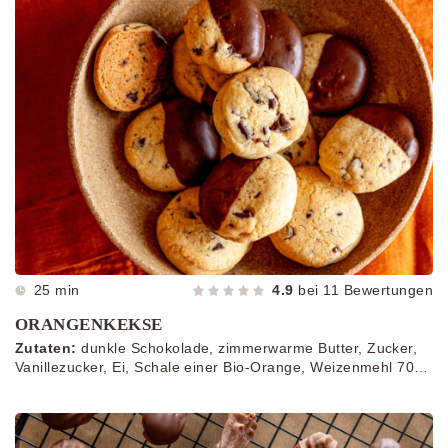
25 min
4.9
bei
11
Bewertungen
ORANGENKEKSE
Zutaten:
dunkle Schokolade, zimmerwarme Butter, Zucker,
Vanillezucker, Ei, Schale einer Bio-Orange, Weizenmehl 700,
Puddingpulver, Backpulver, Prise Salz, Schokolade