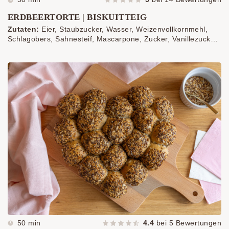
ERDBEERTORTE | BISKUITTEIG
Zutaten:
Eier, Staubzucker, Wasser, Weizenvollkornmehl,
Schlagobers, Sahnesteif, Mascarpone, Zucker, Vanillezucker,
Erdbeeren, Schokospäne - Erdbeere
50 min
4.4
bei
5
Bewertungen