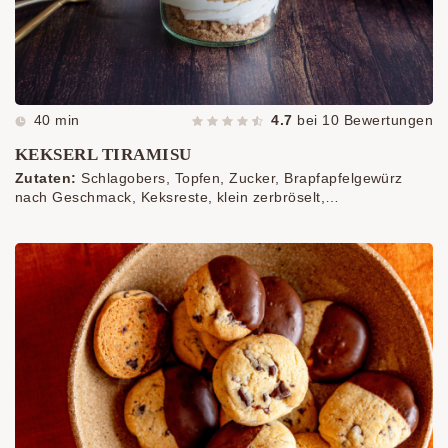
40 min
4.7
bei
10
Bewertungen
KEKSERL TIRAMISU
Zutaten:
Schlagobers, Topfen, Zucker, Brapfapfelgewürz
nach Geschmack, Keksreste, klein zerbröselt,
Lebkuchenherzen