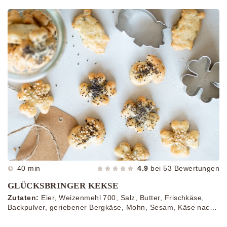
Scheiben Käse, Zwiebel, Ketchup, Senf, Apfelessig, Zucker,
mittlere Zwiebeln, Salatblätter, Tomatenscheiben
40 min
4.9
bei
53
Bewertungen
GLÜCKSBRINGER KEKSE
Zutaten:
Eier, Weizenmehl 700, Salz, Butter, Frischkäse,
Backpulver, geriebener Bergkäse, Mohn, Sesam, Käse nach
Belieben