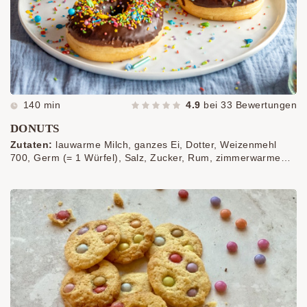
140 min
4.9
bei
33
Bewertungen
DONUTS
Zutaten:
lauwarme Milch, ganzes Ei, Dotter, Weizenmehl
700, Germ (= 1 Würfel), Salz, Zucker, Rum, zimmerwarme
Butter, Öl oder Butterschmalz zum Backen, Schokolade,
bunte Zuckerstreusel, Staubzucker