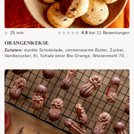
25 min
4.9
bei
11
Bewertungen
ORANGENKEKSE
Zutaten:
dunkle Schokolade, zimmerwarme Butter, Zucker,
Vanillezucker, Ei, Schale einer Bio-Orange, Weizenmehl 700,
Puddingpulver, Backpulver, Prise Salz, Schokolade