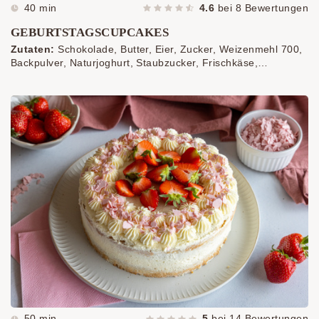
40 min
4.6
bei
8
Bewertungen
GEBURTSTAGSCUPCAKES
Zutaten:
Schokolade, Butter, Eier, Zucker, Weizenmehl 700,
Backpulver, Naturjoghurt, Staubzucker, Frischkäse,
Bratapfelgewürz, Streusel
50 min
5
bei
14
Bewertungen