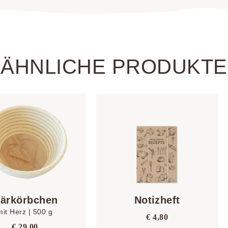
ÄHNLICHE PRODUKTE
ärkörbchen
Notizheft
mit Herz | 500 g
€
4,80
€
29,00