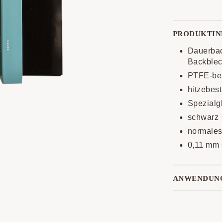
PRODUKTIN
Dauerbac
Backblec
PTFE-bes
hitzebes
Spezialg
schwarz
normales
0,11 mm 
ANWENDUN