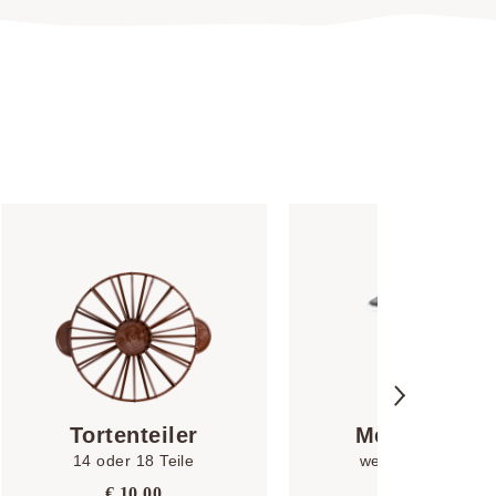
Tortenteiler
Messbecher
14 oder 18 Teile
weiß | 9 x 12 cm
€
10,00
€
27,50