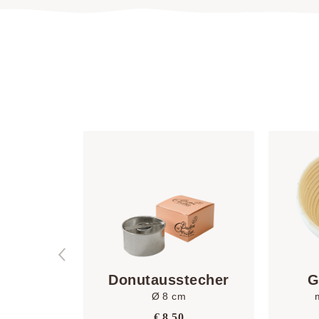
Donutausstecher
G
Ø 8 cm
€
8,50