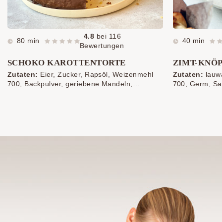
4.8
bei
116
80 min
40 min
Bewertungen
SCHOKO KAROTTENTORTE
ZIMT-KNÖ
Zutaten:
Eier, Zucker, Rapsöl, Weizenmehl
Zutaten:
lauwa
700, Backpulver, geriebene Mandeln,
700, Germ, Sa
Naturjoghurt, fein gerieben Karotten,
Butter, etwas 
Ribiselmarmelade, Schokolade, Kokosfett
Hagelzucker