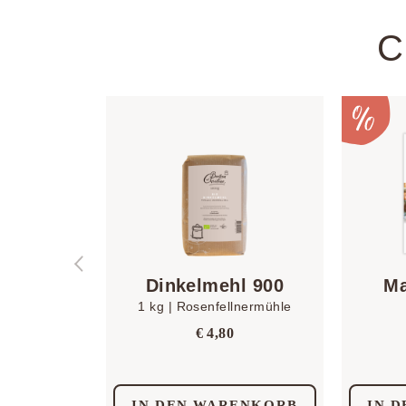
C
Dinkelmehl 900
Ma
1 kg | Rosenfellnermühle
€
4,80
IN DEN WARENKORB
IN 