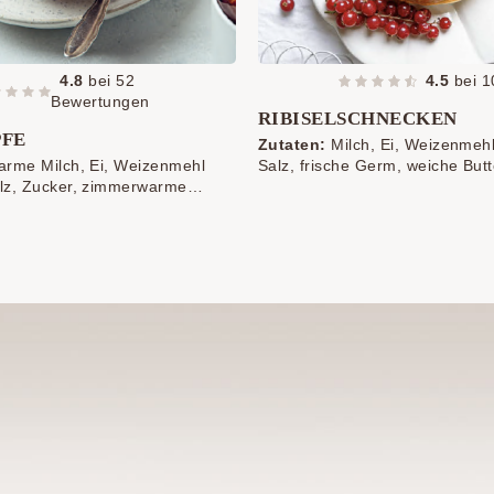
4.8
bei
52
4.5
bei
1
Bewertungen
RIBISELSCHNECKEN
PFE
Zutaten:
Milch, Ei, Weizenmehl
rme Milch, Ei, Weizenmehl
Salz, frische Germ, weiche Butt
lz, Zucker, zimmerwarme
Vanillepuddingpulver, Ribiseln (
weiche Butter, Zimt,
tiefgefroren)