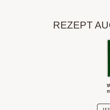
REZEPT AU
W
m
JE