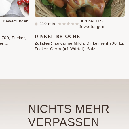
0
Bewertungen
4.9
bei
115
110 min
Bewertungen
DINKEL-BRIOCHE
 700, Zucker,
er,
Zutaten:
lauwarme Milch, Dinkelmehl 700, Ei,
frisch oder
Zucker, Germ (=1 Würfel), Salz,
zimmerwarme Butter, Ei zum Bestreichen,
Hagelzucker
NICHTS MEHR
VERPASSEN