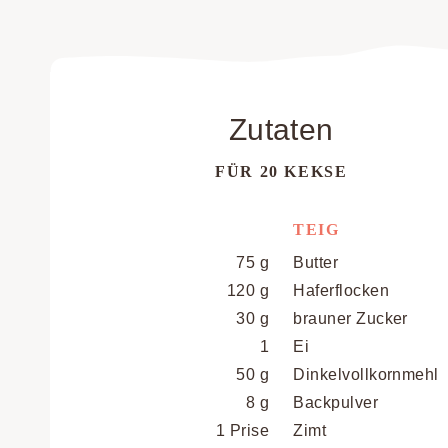
Zutaten
FÜR 20 KEKSE
TEIG
75 g
Butter
120 g
Haferflocken
30 g
brauner Zucker
1
Ei
50 g
Dinkelvollkornmehl
8 g
Backpulver
1 Prise
Zimt