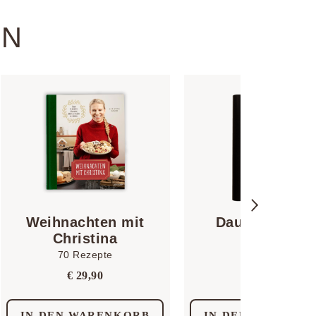
IN
Weihnachten mit
Dauerbackfoli
Christina
€
6,90
70 Rezepte
€
29,90
IN DEN WARENKORB
IN DEN WARENK