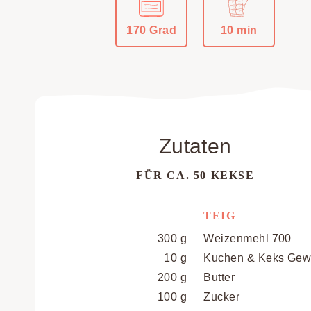
170 Grad
10 min
Zutaten
FÜR CA. 50 KEKSE
TEIG
300 g
Weizenmehl 700
10 g
Kuchen & Keks Gew
200 g
Butter
100 g
Zucker