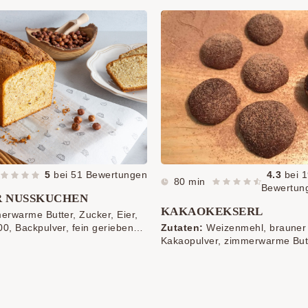
5
bei
51
Bewertungen
4.3
bei
1
80 min
Bewertun
R NUSSKUCHEN
KAKAOKEKSERL
rwarme Butter, Zucker, Eier,
0, Backpulver, fein geriebene
Zutaten:
Weizenmehl, brauner 
in geriebene Mandeln, Milch,
Kakaopulver, zimmerwarme But
lbrösel
Kakaopulver und 1 Prise Zimt 