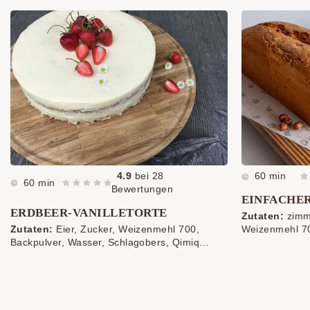
4.9
bei
28
60 min
60 min
Bewertungen
EINFACHE
ERDBEER-VANILLETORTE
Zutaten:
zimme
Zutaten:
Eier, Zucker, Weizenmehl 700,
Weizenmehl 70
Backpulver, Wasser, Schlagobers, Qimiq
Haselnüsse, fe
Vanille, Topfen, frische Erdbeeren
Butter, Semme