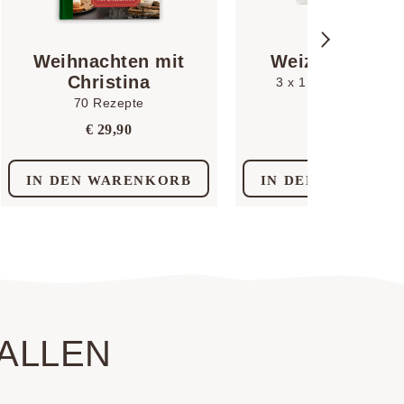
Weihnachten mit
Weizenmehl 7
Christina
3 x 1 kg | Ottingmüh
70 Rezepte
€
6,50
€
29,90
IN DEN WARENKORB
IN DEN WARENK
ALLEN