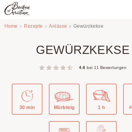
Zum
Home
Rezepte
Anlässe
Gewürzkekse
Inhalt
springen
GEWÜRZKEKSE
4.6
bei
11
Bewertungen
30 min
Mürbteig
1 h
H