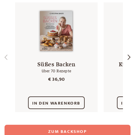
Süßes Backen
Kuche
über 70 Rezepte
50 
€
36,90
IN DEN WARENKORB
IN D
ZUM BACKSHOP